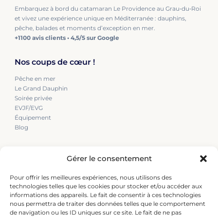
Embarquez à bord du catamaran Le Providence au Grau‑du‑Roi
et vivez une expérience unique en Méditerranée : dauphins,
pêche, balades et moments d’exception en mer.
+1100 avis clients • 4,5/5 sur Google
Nos coups de cœur !
Pêche en mer
Le Grand Dauphin
Soirée privée
EVJF/EVG
Équipement
Blog
Nous contactez
Gérer le consentement
+33 (0)6 46 05 37 45
Pour offrir les meilleures expériences, nous utilisons des
+33 (0)6 08 00 69 37
technologies telles que les cookies pour stocker et/ou accéder aux
leprovidence@orange.fr
informations des appareils. Le fait de consentir à ces technologies
nous permettra de traiter des données telles que le comportement
Notre adresse
de navigation ou les ID uniques sur ce site. Le fait de ne pas