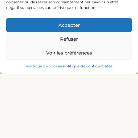
consentir ou de retirer son consentement peut avoir un effet
1 Quai Colbert, 30240 Le Grau‑du‑Roi
négatif sur certaines caractéristiques et fonctions.
Accepter
Refuser
Cliquez pour accepter les cookies
Voir les préférences
marketing et activer ce contenu
Politique de cookies
Politique de confidentialité
Moyens de paiement acceptés