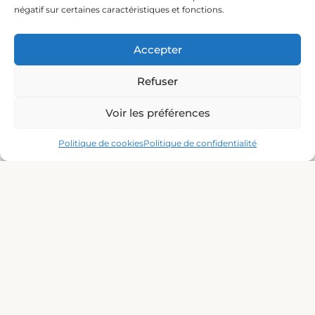
négatif sur certaines caractéristiques et fonctions.
Accepter
Refuser
Moyens de paiement acceptés
Voir les préférences
Politique de cookies
Politique de confidentialité
Nos partenaires :
@2026 Le Providence – Tous Droits Réservés
– Nos Conditions
Générales de Vente –
Mentions Légales
–
Politique de confidentialité