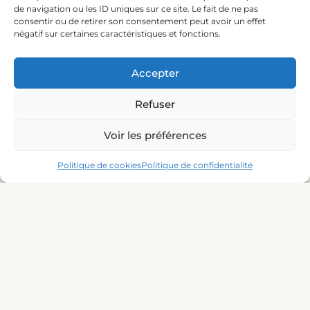
Équipement
de navigation ou les ID uniques sur ce site. Le fait de ne pas
Blog
consentir ou de retirer son consentement peut avoir un effet
négatif sur certaines caractéristiques et fonctions.
Nous contactez
Accepter
+33 (0)6 46 05 37 45
+33 (0)6 08 00 69 37
leprovidence@orange.fr
Refuser
Notre adresse
Voir les préférences
1 Quai Colbert, 30240 Le Grau‑du‑Roi
Politique de cookies
Politique de confidentialité
Cliquez pour accepter les cookies
marketing et activer ce contenu