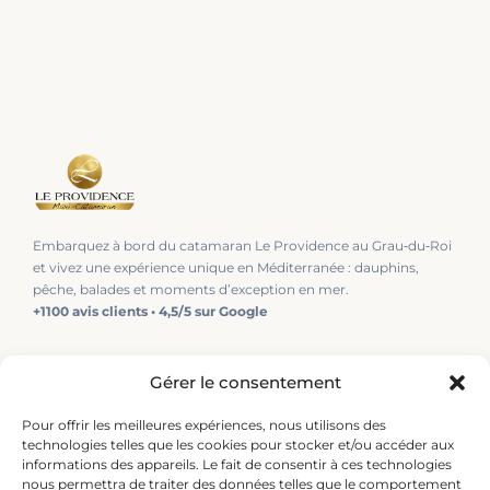
Embarquez à bord du catamaran Le Providence au Grau‑du‑Roi
et vivez une expérience unique en Méditerranée : dauphins,
pêche, balades et moments d’exception en mer.
+1100 avis clients • 4,5/5 sur Google
Nos coups de cœur !
Gérer le consentement
Pêche en mer
Le Grand Dauphin
Pour offrir les meilleures expériences, nous utilisons des
technologies telles que les cookies pour stocker et/ou accéder aux
Soirée privée
informations des appareils. Le fait de consentir à ces technologies
EVJF/EVG
nous permettra de traiter des données telles que le comportement